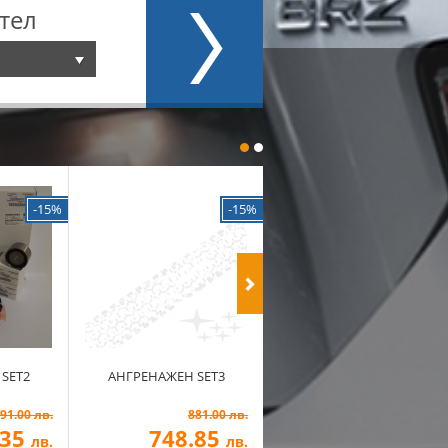
тел
-15%
-15%
SET2
АНГРЕНАЖЕН SET3
91.00 лв.
881.00 лв.
.35
748.85
лв.
лв.