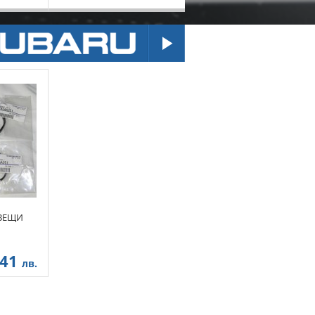
ВЕЩИ
.41
лв.