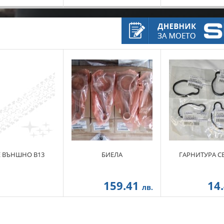
Е ВЪНШНО B13
БИЕЛА
ГАРНИТУРА С
159.41
14
лв.