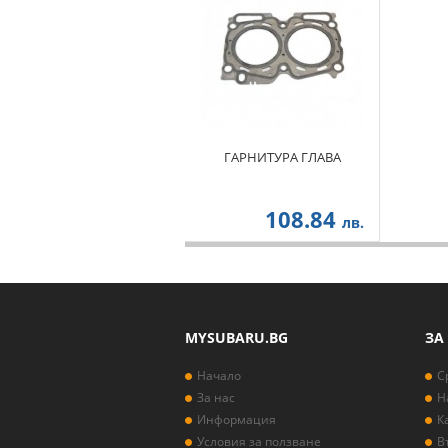
ГАРНИТУРА ГЛАВА
108.84
лв.
MYSUBARU.BG
ЗА
Начало
С
За нас
Н
Информация
К
Условия за ползване
В