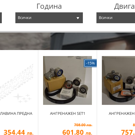
Година
Двига
Всички
Всички
-15%
ГЛАВИНА ПРЕДНА
АНГРЕНАЖЕН SET1
АНГРЕНАЖЕН 
708.00 лв.
8
354.44
601.80
757
лв.
лв.