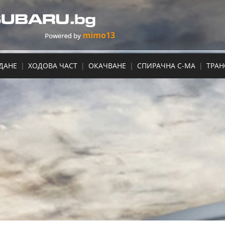
ДАНЕ
|
ХОДОВА ЧАСТ
|
ОКАЧВАНЕ
|
СПИРАЧНА С-МА
|
ТРА