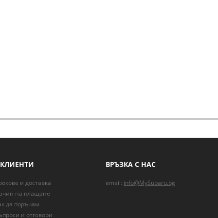
 КЛИЕНТИ
ВРЪЗКА С НАС
рокове и доставка
email:
info@MySubaru.bg
ачин на плащане
ак да поръчам
ъпроси и отговори